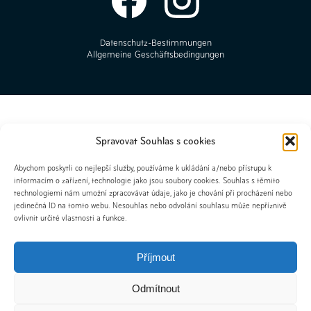
Datenschutz-Bestimmungen
Allgemeine Geschäftsbedingungen
Spravovat Souhlas s cookies
Abychom poskytli co nejlepší služby, používáme k ukládání a/nebo přístupu k
informacím o zařízení, technologie jako jsou soubory cookies. Souhlas s těmito
technologiemi nám umožní zpracovávat údaje, jako je chování při procházení nebo
jedinečná ID na tomto webu. Nesouhlas nebo odvolání souhlasu může nepříznivě
ovlivnit určité vlastnosti a funkce.
Příjmout
Odmítnout